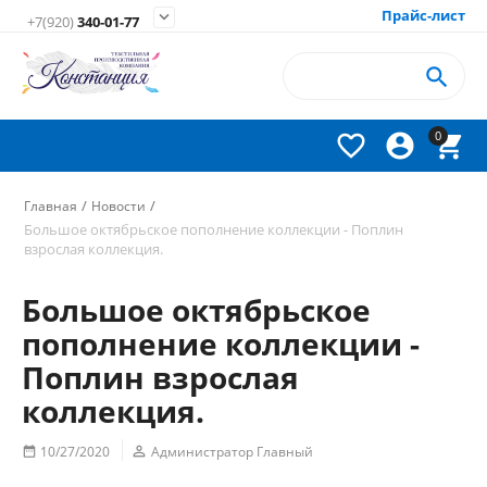
Прайс-лист

+7(920)
340-01-77

0



/
/
Главная
Новости
Большое октябрьское пополнение коллекции - Поплин
взрослая коллекция.
Большое октябрьское
пополнение коллекции -
Поплин взрослая
коллекция.
10/27/2020

Администратор Главный
