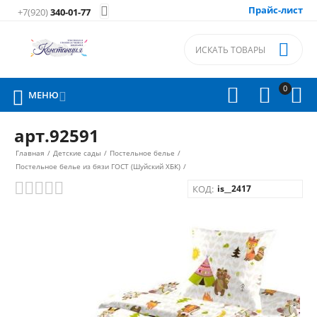
Прайс-лист

+7(920)
340-01-77

0




МЕНЮ

арт.92591
Главная
/
Детские сады
/
Постельное белье
/
Постельное белье из бязи ГОСТ (Шуйский ХБК)
/
КОД:
is__2417