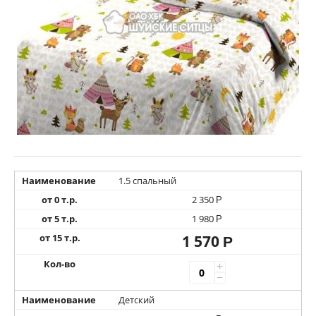
Наименование
1.5 спальный
от 0 т.р.
2 350
Р
от 5 т.р.
1 980
Р
от 15 т.р.
1 570
Р
Кол-во
+
−
Наименование
Детский