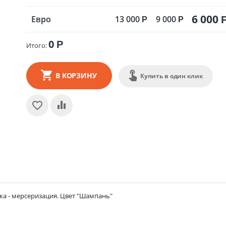
6 000
Евро
13 000
9 000
Р
Р
0
Р
Итого:
В КОРЗИНУ
Купить в один клик
лка - мерсеризация. Цвет "Шампань"