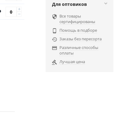
Для оптовиков
+
Р
−
Все товары

сертифицированы
Помощь в подборе

Заказы без пересорта

Различные способы

оплаты
Лучшая цена
