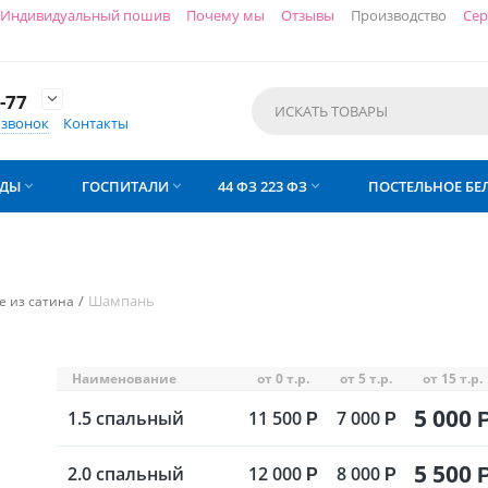
Индивидуальный пошив
Почему мы
Отзывы
Производство
Сер
-77

 звонок
Контакты
АДЫ
ГОСПИТАЛИ
44 ФЗ 223 ФЗ
ПОСТЕЛЬНОЕ БЕ



/
Шампань
е из сатина
Наименование
от 0 т.р.
от 5 т.р.
от 15 т.р.
5 000
1.5 спальный
11 500
7 000
Р
Р
5 500
2.0 спальный
12 000
8 000
Р
Р