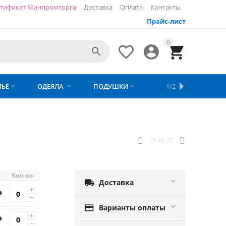
тификат Минпромторга
Доставка
Оплата
Контакты
Прайс-лист
0




ЛЬЕ
ОДЕЯЛА
ПОДУШКИ
ПОЛОТЕНЦА
1/2




26
из
27
Кол-во

Доставка
+
Р
−

Варианты оплаты
+
Р
−