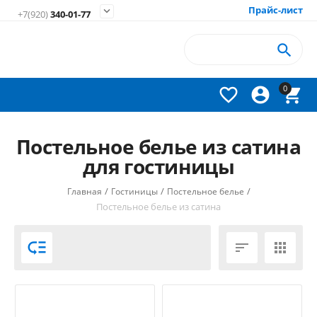
Прайс-лист

+7(920)
340-01-77

0



Постельное белье из сатина
для гостиницы
/
/
/
Главная
Гостиницы
Постельное белье
Постельное белье из сатина


