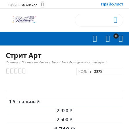
Прайс-лист

+7(920)
340-01-77

0



Стрит Арт
Главная
/
Постельное белье
/
Бязь
/
Бязь Люкс детская коллекция
/
КОД:
is__2375
1.5 спальный
2 920
Р
2 500
Р