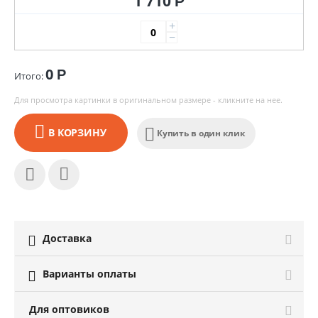
1 710
Р
+
−
0
Р
Итого:
Для просмотра картинки в оригинальном размере - кликните на нее.
В КОРЗИНУ
Купить в один клик
Доставка

Варианты оплаты

Для оптовиков