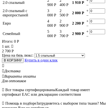
2
2
+
2.0 спальный
1 910
Р
900
Р
400
Р
−
2.0 спальный с
3
2
+
2 000
Р
европростыней
000
Р
500
Р
−
4
2
+
Евро
2 200
Р
000
Р
900
Р
−
5
3
+
Семейный
2 900
Р
000
Р
700
Р
−
Итого:
0
Р
1 шт.

2 700
Р
Цена на бязь люкс:
Купить в один клик
В КОРЗИНУ


Доставка

Варианты оплаты
Для оптовиков

Все товары сертифицированы
Каждый товар имеет
сертификат EAC или декларацию соответствия

Помощь в подборе
Затрудняетесь с выбором типа ткани? Мы
поможем Вам не ошибиться.