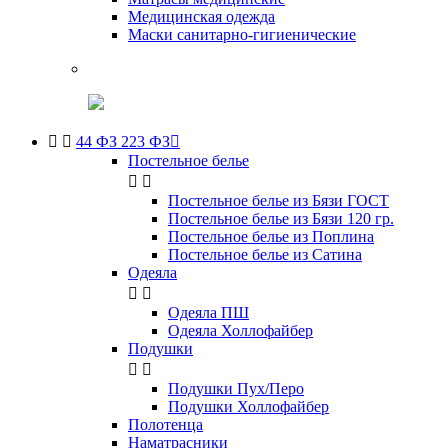
Медицинская одежда
Маски санитарно-гигиенические


44 ФЗ 223 ФЗ

Постельное белье


Постельное белье из Бязи ГОСТ
Постельное белье из Бязи 120 гр.
Постельное белье из Поплина
Постельное белье из Сатина
Одеяла


Одеяла ПШ
Одеяла Холлофайбер
Подушки


Подушки Пух/Перо
Подушки Холлофайбер
Полотенца
Наматрасники