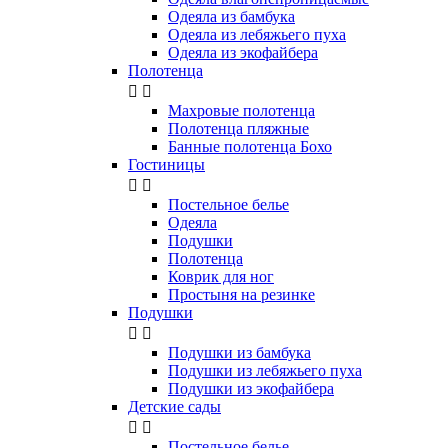
Одеяла из бамбука
Одеяла из лебяжьего пуха
Одеяла из экофайбера
Полотенца


Махровые полотенца
Полотенца пляжные
Банные полотенца Бохо
Гостиницы


Постельное белье
Одеяла
Подушки
Полотенца
Коврик для ног
Простыня на резинке
Подушки


Подушки из бамбука
Подушки из лебяжьего пуха
Подушки из экофайбера
Детские сады


Постельное белье