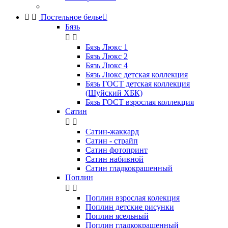


Постельное белье

Бязь


Бязь Люкс 1
Бязь Люкс 2
Бязь Люкс 4
Бязь Люкс детская коллекция
Бязь ГОСТ детская коллекция
(Шуйский ХБК)
Бязь ГОСТ взрослая коллекция
Сатин


Сатин-жаккард
Сатин - страйп
Сатин фотопринт
Сатин набивной
Сатин гладкокрашенный
Поплин


Поплин взрослая колекция
Поплин детские рисунки
Поплин ясельный
Поплин гладкокрашенный