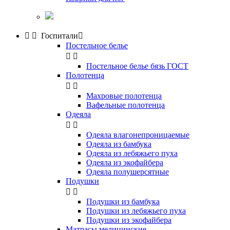


Госпитали

Постельное белье


Постельное белье бязь ГОСТ
Полотенца


Махровые полотенца
Вафельные полотенца
Одеяла


Одеяла влагонепроницаемые
Одеяла из бамбука
Одеяла из лебяжьего пуха
Одеяла из экофайбера
Одеяла полушерсятные
Подушки


Подушки из бамбука
Подушки из лебяжьего пуха
Подушки из экофайбера
Матрасы медицинские