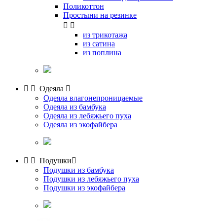
Поликоттон
Простыни на резинке


из трикотажа
из сатина
из поплина


Одеяла

Одеяла влагонепроницаемые
Одеяла из бамбука
Одеяла из лебяжьего пуха
Одеяла из экофайбера


Подушки

Подушки из бамбука
Подушки из лебяжьего пуха
Подушки из экофайбера