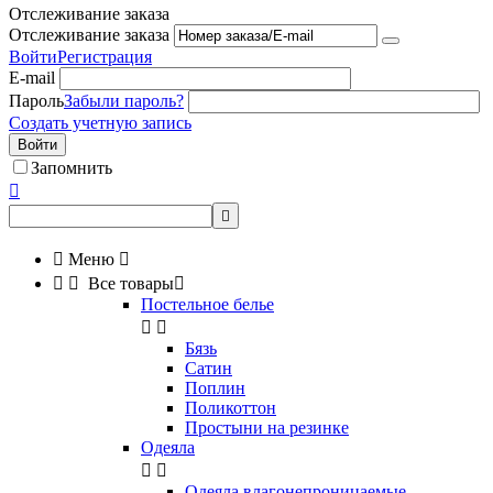
Отслеживание заказа
Отслеживание заказа
Войти
Регистрация
E-mail
Пароль
Забыли пароль?
Создать учетную запись
Войти
Запомнить



Меню



Все товары

Постельное белье


Бязь
Сатин
Поплин
Поликоттон
Простыни на резинке
Одеяла


Одеяла влагонепроницаемые