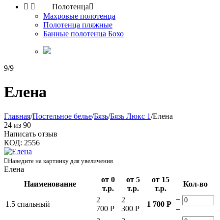


Полотенца

Махровые полотенца
Полотенца пляжные
Банные полотенца Бохо
9/9
Елена
Главная
/
Постельное белье
/
Бязь
/
Бязь Люкс 1
/
Елена
24
из
90
Написать отзыв
КОД:
2556

Наведите на картинку для увеличения
Елена
от 0
от 5
от 15
Наименование
Кол-во
т.р.
т.р.
т.р.
2
2
+
1.5 спальный
1 700
Р
700
Р
300
Р
−