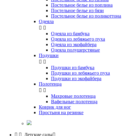
Постельное белье из поплина
Постельное белье из бязи
Постельное белье из поликоттона
Одеяла


Одеяла из бамбука
Одеяла из лебяжьего пуха
Одеяла из экофайбера
Одеяла полушерстяные
Подушки


Подушки из бамбука
Подушки из лебяжьего пуха
Подушки из экофайбера
Полотенца


Махровые полотенца
Вафельные полотенца
Коврик для ног
Простыня на резинке


Детские сады
