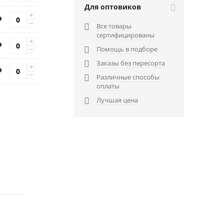
Для оптовиков
+
Р
−
Все товары

сертифицированы
+
Р
−
Помощь в подборе

Заказы без пересорта

+
Р
−
Различные способы

оплаты
Лучшая цена
