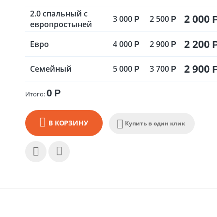
2.0 спальный с
2 000
3 000
2 500
Р
Р
европростыней
2 200
Евро
4 000
2 900
Р
Р
2 900
Семейный
5 000
3 700
Р
Р
0
Р
Итого:
В КОРЗИНУ
Купить в один клик