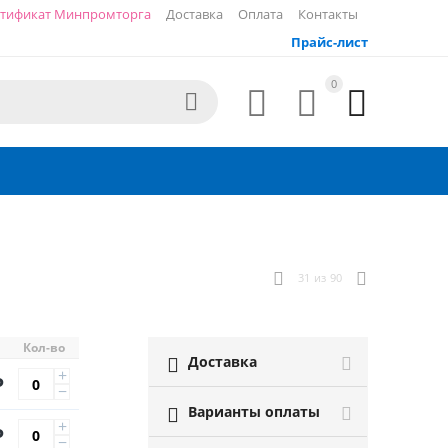
тификат Минпромторга
Доставка
Оплата
Контакты
Прайс-лист
0




31
из
90
Кол-во
Доставка

+
Р
−
Варианты оплаты

+
Р
−