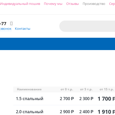
Индивидуальный пошив
Почему мы
Отзывы
Производство
Сер
-77

 звонок
Контакты
Наименование
от 0 т.р.
от 5 т.р.
от 15 т.р.
1 700
1.5 спальный
2 700
2 300
Р
Р
1 910
2.0 спальный
2 900
2 400
Р
Р