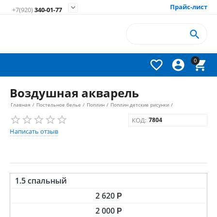
Прайс-лист

+7(920)
340-01-77

0



Воздушная акварель
Главная
/
Постельное белье
/
Поплин
/
Поплин детские рисунки
/
КОД:
7804
Написать отзыв
1.5 спальный
2 620
Р
2 000
Р