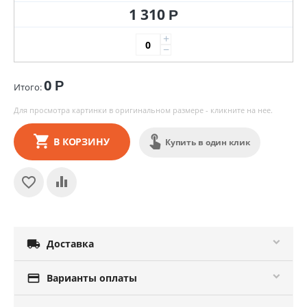
1 310
Р
+
−
0
Р
Итого:
Для просмотра картинки в оригинальном размере - кликните на нее.
В КОРЗИНУ
Купить в один клик

Доставка

Варианты оплаты