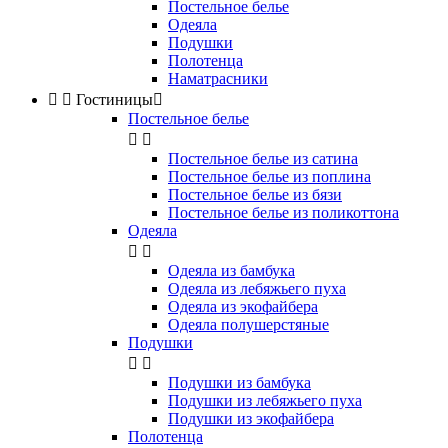
Постельное белье
Одеяла
Подушки
Полотенца
Наматрасники


Гостиницы

Постельное белье


Постельное белье из сатина
Постельное белье из поплина
Постельное белье из бязи
Постельное белье из поликоттона
Одеяла


Одеяла из бамбука
Одеяла из лебяжьего пуха
Одеяла из экофайбера
Одеяла полушерстяные
Подушки


Подушки из бамбука
Подушки из лебяжьего пуха
Подушки из экофайбера
Полотенца