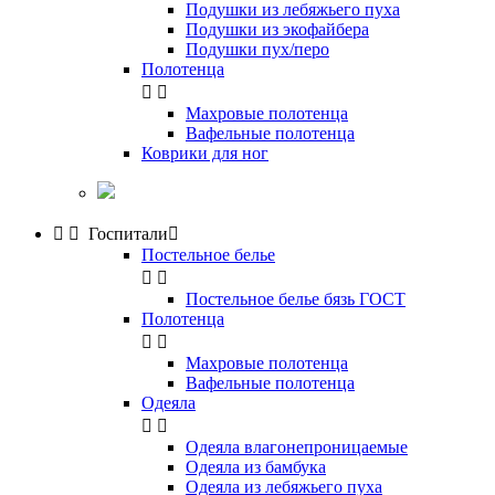
Подушки из лебяжьего пуха
Подушки из экофайбера
Подушки пух/перо
Полотенца


Махровые полотенца
Вафельные полотенца
Коврики для ног


Госпитали

Постельное белье


Постельное белье бязь ГОСТ
Полотенца


Махровые полотенца
Вафельные полотенца
Одеяла


Одеяла влагонепроницаемые
Одеяла из бамбука
Одеяла из лебяжьего пуха