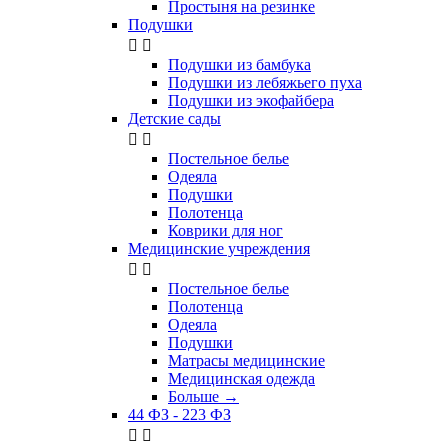
Простыня на резинке
Подушки


Подушки из бамбука
Подушки из лебяжьего пуха
Подушки из экофайбера
Детские сады


Постельное белье
Одеяла
Подушки
Полотенца
Коврики для ног
Медицинские учреждения


Постельное белье
Полотенца
Одеяла
Подушки
Матрасы медицинские
Медицинская одежда
Больше
→
44 ФЗ - 223 ФЗ

