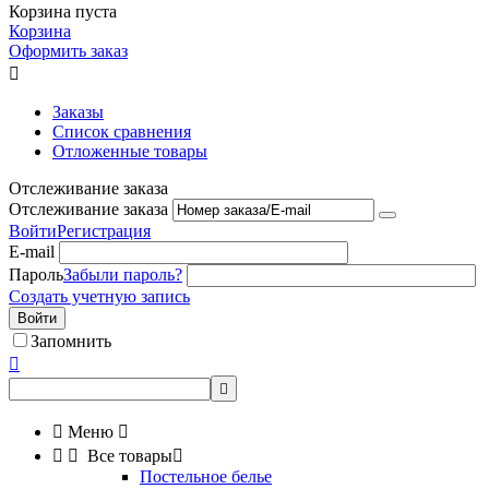
Корзина пуста
Корзина
Оформить заказ

Заказы
Список сравнения
Отложенные товары
Отслеживание заказа
Отслеживание заказа
Войти
Регистрация
E-mail
Пароль
Забыли пароль?
Создать учетную запись
Войти
Запомнить



Меню



Все товары

Постельное белье