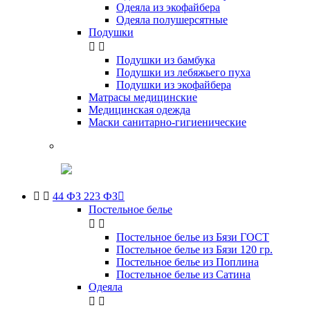
Одеяла из экофайбера
Одеяла полушерсятные
Подушки


Подушки из бамбука
Подушки из лебяжьего пуха
Подушки из экофайбера
Матрасы медицинские
Медицинская одежда
Маски санитарно-гигиенические


44 ФЗ 223 ФЗ

Постельное белье


Постельное белье из Бязи ГОСТ
Постельное белье из Бязи 120 гр.
Постельное белье из Поплина
Постельное белье из Сатина
Одеяла

