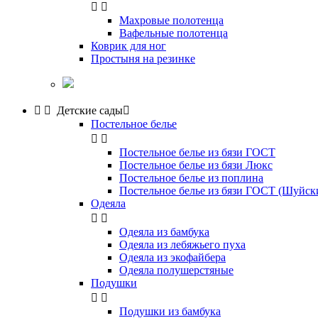


Махровые полотенца
Вафельные полотенца
Коврик для ног
Простыня на резинке


Детские сады

Постельное белье


Постельное белье из бязи ГОСТ
Постельное белье из бязи Люкс
Постельное белье из поплина
Постельное белье из бязи ГОСТ (Шуйс
Одеяла


Одеяла из бамбука
Одеяла из лебяжьего пуха
Одеяла из экофайбера
Одеяла полушерстяные
Подушки


Подушки из бамбука