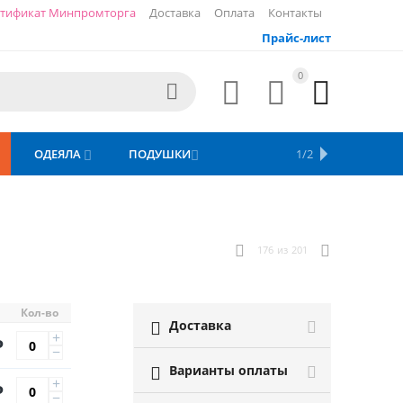
тификат Минпромторга
Доставка
Оплата
Контакты
Прайс-лист
0




ОДЕЯЛА
ПОДУШКИ
ПОЛОТЕНЦА
1/2



176
из
201
Кол-во
Доставка

+
Р
−
Варианты оплаты

+
Р
−