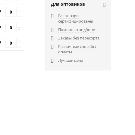
Для оптовиков
+
Р
−
Все товары

сертифицированы
+
Р
−
Помощь в подборе

Заказы без пересорта

+
Р
−
Различные способы

оплаты
Лучшая цена
