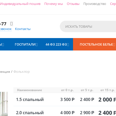
Индивидуальный пошив
Почему мы
Отзывы
Производство
Сер
-77

 звонок
Контакты
Ы
ГОСПИТАЛИ
44 ФЗ 223 ФЗ
ПОСТЕЛЬНОЕ БЕЛЬЕ




/
Фольклор
лекция
Наименование
от 0 т.р.
от 5 т.р.
от 15 т.р.
2 000
1.5 спальный
3 500
2 400
Р
Р
2 400
2.0 спальный
4 000
2 900
Р
Р