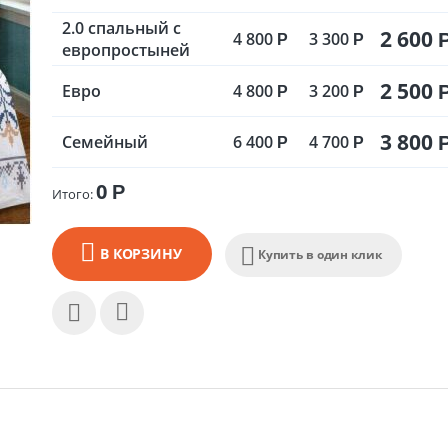
2.0 спальный с
2 600
4 800
3 300
Р
Р
европростыней
2 500
Евро
4 800
3 200
Р
Р
3 800
Семейный
6 400
4 700
Р
Р
0
Р
Итого:
В КОРЗИНУ
Купить в один клик