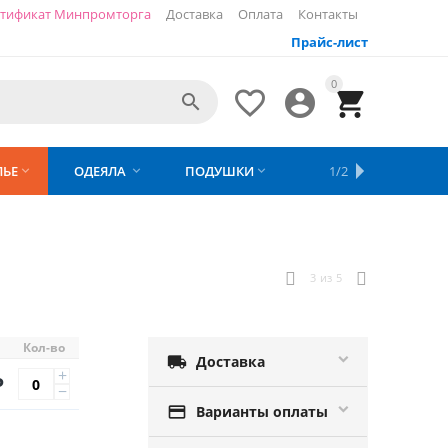
тификат Минпромторга
Доставка
Оплата
Контакты
Прайс-лист
0




ЛЬЕ
ОДЕЯЛА
ПОДУШКИ
ПОЛОТЕНЦА
1/2




3
из
5
Кол-во

Доставка
+
Р
−

Варианты оплаты