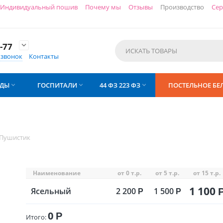
Индивидуальный пошив
Почему мы
Отзывы
Производство
Сер
-77

 звонок
Контакты
АДЫ
ГОСПИТАЛИ
44 ФЗ 223 ФЗ
ПОСТЕЛЬНОЕ БЕ



Пушистик
Наименование
от 0 т.р.
от 5 т.р.
от 15 т.р.
1 100
Ясельный
2 200
1 500
Р
Р
0
Р
Итого: