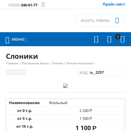
Прайс-лист

+7(920)
340-01-77

0




МЕНЮ

Слоники
Главная
/
Постельное белье
/
Поплин
/
Поплин ясельный
/
КОД:
is__2257
Наименование
Ясельный
от 0 т.р.
2 200
Р
от 5 т.р.
1 500
Р
от 15 т.р.
1 100
Р